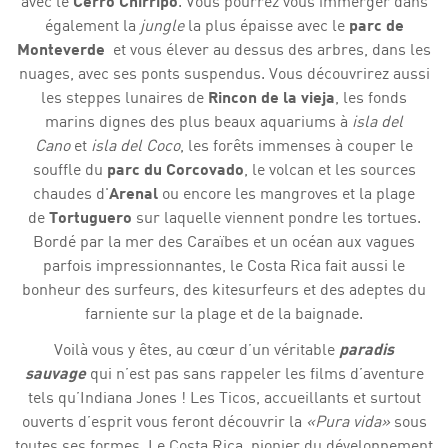
avec le
Cerro Chirripo
. Vous pourrez vous immerger dans
également la
jungle
la plus épaisse avec le
parc de
Monteverde
et vous élever au dessus des arbres, dans les
nuages, avec ses ponts suspendus. Vous découvrirez aussi
les steppes lunaires de
Rincon de la vieja
, les fonds
marins dignes des plus beaux aquariums à
isla del
Cano
et
isla del Coco
, les forêts immenses à couper le
souffle du
parc du Corcovado
, le volcan et les sources
chaudes d'
Arenal
ou encore les mangroves et la plage
de
Tortuguero
sur laquelle viennent pondre les tortues.
Bordé par la mer des Caraïbes et un océan aux vagues
parfois impressionnantes, le Costa Rica fait aussi le
bonheur des surfeurs, des kitesurfeurs et des adeptes du
farniente sur la plage et de la baignade.
Voilà vous y êtes, au cœur d’un véritable
paradis
sauvage
qui n’est pas sans rappeler les films d’aventure
tels qu’Indiana Jones ! Les Ticos, accueillants et surtout
ouverts d’esprit vous feront découvrir la
«Pura vida»
sous
toutes ses formes. Le Costa Rica, pionier du développement