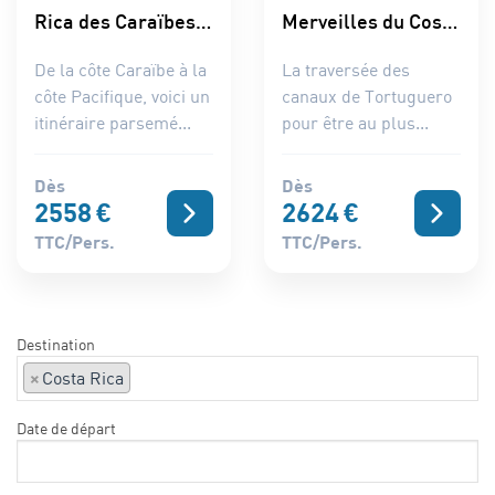
Rica des Caraïbes
Merveilles du Costa
au Pacifique
Rica du Nord au
De la côte Caraïbe à la
La traversée des
Sud - Choix Flex
côte Pacifique, voici un
canaux de Tortuguero
itinéraire parsemé...
pour être au plus...
Dès
Dès
2558
€
2624
€
TTC/pers.
TTC/pers.
Destination
×
Costa Rica
Date de départ