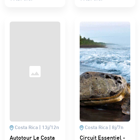
Costa Rica
13
j/
12
n
Costa Rica
8
j/
7
n
Autotour Le Costa
Circuit Essentiel -