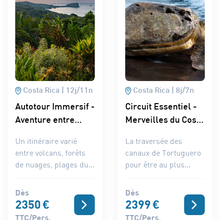
Costa Rica
12
j/
11
n
Costa Rica
8
j/
7
n
Autotour Immersif -
Circuit Essentiel -
Aventure entre
Merveilles du Costa
volcans et océans
Rica du Nord au
Un itinéraire varié
La traversée des
Sud
entre volcans, forêts
canaux de Tortuguero
de nuages, plages du...
pour être au plus...
Dès
Dès
2350
€
2399
€
TTC/pers.
TTC/pers.