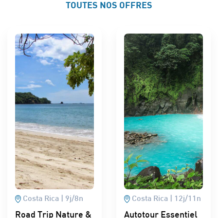
TOUTES NOS OFFRES
Costa Rica
9
j/
8
n
Costa Rica
12
j/
11
n
Road Trip Nature &
Autotour Essentiel